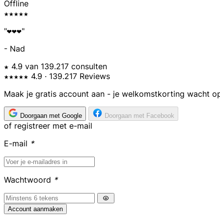
Offline
★★★★★
"❤️❤️❤️"
- Nad
★ 4.9 van 139.217 consulten
★★★★★
4.9
· 139.217 Reviews
Maak je gratis account aan - je welkomstkorting wacht op
Doorgaan met Google
Doorgaan met Facebook
of registreer met e-mail
E-mail
*
Wachtwoord
*
Account aanmaken