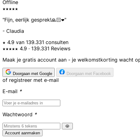
Offline
★★★★★
"Fijn, eerlijk gesprek!🙏🏻❤️"
- Claudia
★ 4.9 van 139.331 consulten
★★★★★
4.9
· 139.331 Reviews
Maak je gratis account aan - je welkomstkorting wacht op
Doorgaan met Google
Doorgaan met Facebook
of registreer met e-mail
E-mail
*
Wachtwoord
*
Account aanmaken