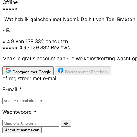
Offline
★★★★★
"Wat heb ik gelachen met Naomi. De hit van Toni Braxton 
- E.
★ 4.9 van 139.382 consulten
★★★★★
4.9
· 139.382 Reviews
Maak je gratis account aan - je welkomstkorting wacht op
Doorgaan met Google
Doorgaan met Facebook
of registreer met e-mail
E-mail
*
Wachtwoord
*
Account aanmaken