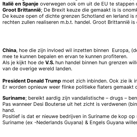
Italië en Spanje
overwegen ook om uit de EU te stappen om
Groot Brittannië
; De Brexit keuze die gemaakt is is onom
De keuze open of dichte grenzen Schotland en Ierland is n
rechten zullen realiseren m.b.t. handel. Groot Brittannië i
China
, hoe die zijn invloed wil inzetten binnen Europa,
mee te kunnen bepalen en ervan te kunnen profiteren.
Als je kijkt hoe de
V.S.
hun handel binnen hun grenzen will
van de overige wereld landen.
President Donald Trump
moet zich inbinden. Ook zie ik in
Er worden opnieuw weer flinke politieke flaters gemaakt 
Suriname
; bereikt aardig zijn vandalistische – drugs – be
Pas wanneer Desi Bouterse uit het zicht is verdwenen (bin
hand.
Positief is dat er nieuwe bedrijven in Suriname de kop op
Suriname (ex -Nederlands Guyana) & Engels Guyana wille