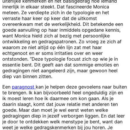
uiterlijke kenmerken en het basisgedrag hoe iemand
innerlijk in elkaar steekt. Dat fascineerde Monica
meteen. Ze verdiepte zich in de typologie en het
verraste haar keer op keer dat de uitkomst
overeenkwam met de werkelijkheid. Dit betekende een
goede aanvulling op haar inmiddels opgedane kennis,
want Monica hield zich al bezig met persoonlijke
ontwikkeling en gedragspatronen. Zo vroeg ze zich af
waarom ze niet altijd op één lijn zat met haar
echtgenoot en er soms irritaties over en weer
ontstonden. “Deze typologie focust zich op wie je in
essentie bent. Dit geeft aan dat sommige emoties en
gedragingen niet aangeleerd zijn, maar gewoon heel
diep van binnen zitten.
Een
paragnost
kan je helpen deze gevoelens naar buiten
te brengen. Ik kan bijvoorbeeld heel ongeduldig zijn en
ik moest leren hoe ik daarmee om kon gaan. Als je
daarin slaagt, komt dat jouw relatie met anderen ten
goede. Maar dan moet je wel eerst weten welke
gedragingen diep in jezelf verborgen liggen. En dat leer
je door te ontdekken welk menstype je bent, want dan
weet je welke gedragskenmerken bij jou horen. Je