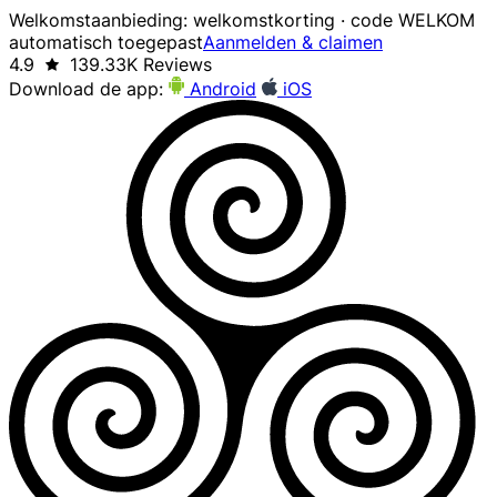
Welkomstaanbieding: welkomstkorting · code WELKOM
automatisch toegepast
Aanmelden & claimen
4.9
139.33K Reviews
Download de app:
Android
iOS