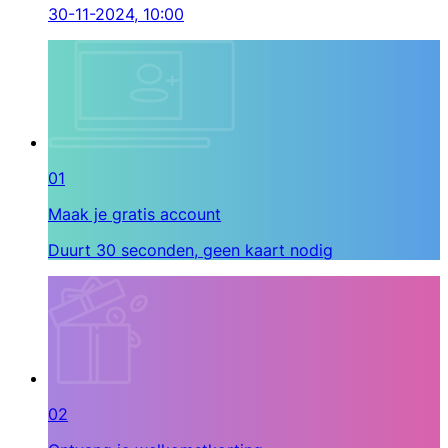
30-11-2024, 10:00
01
Maak je gratis account
Duurt 30 seconden, geen kaart nodig
02