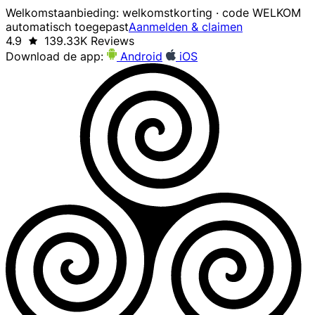
Welkomstaanbieding: welkomstkorting · code WELKOM
automatisch toegepast
Aanmelden & claimen
4.9
139.33K Reviews
Download de app:
Android
iOS