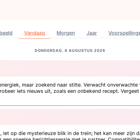
beeld
Vandaag
Morgen
Jaar
Voorspelling
DONDERDAG, 6 AUGUSTUS 2026
 energiek, maar zoekend naar stilte. Verwacht onverwachte 
s probeer iets nieuws uit, zoals een onbekend recept. Vergee
et op die mysterieuze blik in de trein; het kan meer zijn da
r een speelse berichtjessessie met je partner. Compatibili