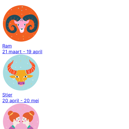
Ram
21 maart - 19 april
Stier
20 april - 20 mei